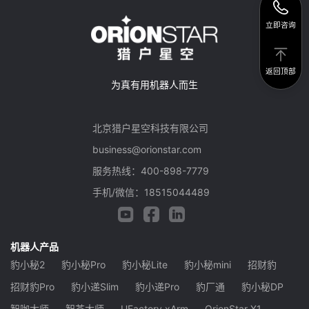
立即咨询
返回顶部
为真有用机器人而生
北京猎户星空科技有限公司
business@orionstar.com
服务热线：400-898-7779
手机/微信：18515044489
机器人产品
豹小秘2
豹小秘Pro
豹小秘Lite
豹小秘mini
招财豹
招财豹Pro
豹小递Slim
豹小递Pro
豹厂通
豹小秘DP
智咖大师
智茶大师
UFactory xArm
OrionStar X1