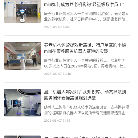
展现出强劲的增长势…
mini如何成为养老机构的“轻量级数字员工”
康养行业正悄然步入一个关键的转型拐点。无论是专
业的养老机构、社区日间照护中心，还是康复医院，
传统的服务模式正在被新的人口结构、技术浪潮与市
2026-08-07 14:51
场预期所重塑。截至2026年，中国60岁及以上人口
已突破3亿，失能、半失能群体规模持续扩大，这不
仅带来了刚性的服务需求，也让本就捉襟见肘的护理
养老机构运营提效新路径：猎户星空豹小秘
人力资源更加紧张。与…
mini在康养服务机器人赛道的实践
康养行业正悄然步入一个关键的转折点。随着中国
60岁以上人口在2024年突破3亿，养老机构、社区
日间照料中心及康复医院面临的服务压力与日俱增。
2026-08-07 14:48
与此同时，人工智能、自主导航等技术的成熟，正将
服务机器人从概念展示推向实用阶段，核心零部件成
本的逐步下降也使其规模化部署成为可能。在这一背
展厅机器人哪家好？从知识库、动态导航到
景下，老年群体及其家庭…
服务闭环看懂路径规划选型
随着人工智能与机器人技术的深度融合，支持路径规
划的迎宾接待机器人正以前所未有的速度渗透到企业
展厅、博物馆、科技馆乃至政务大厅等各类公共空
2026-08-07 11:51
间。进入2026年，这一市场已不再是单纯展示科技
感的“噱头”，而是被广泛认可为提升服务效率、优化
访客体验、实现运营数据化的重要工具。机器人替代