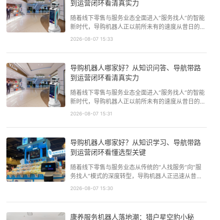
到运营闭环看清真实力
随着线下零售与服务业态全面进入“服务找人”的智能
新时代，导购机器人正以前所未有的速度从昔日的
“科技摆设”转变为能够深度参与一线服务的“数字员
2026-08-07 15:33
工”。在人力成本持续攀升、顾客对即时专业响应需
求日益增长的背景下，以AI语音交互为核心的服务机
器人市场展现出蓬勃的生命力。它们不仅是品牌科技
导购机器人哪家好？从知识问答、导航带路
形象的延伸，更切实地…
到运营闭环看清真实力
随着线下零售与服务业态全面进入“服务找人”的智能
新时代，导购机器人正以前所未有的速度从昔日的
“科技摆设”转变为能够深度参与一线服务的“数字员
2026-08-07 15:31
工”。在人力成本持续攀升、顾客对即时专业响应需
求日益增长的背景下，以AI语音交互为核心的服务机
器人市场展现出蓬勃的生命力。它们不仅是品牌科技
导购机器人哪家好？从知识学习、导航带路
形象的延伸，更切实地…
到运营闭环看懂选型关键
随着线下零售与服务业态从传统的“人找服务”向“服
务找人”模式的深度转型，导购机器人正迅速从昔日
的“科技摆设”演变为能够深度参与一线服务的“数字
2026-08-07 15:30
员工”。在人力成本持续攀升、顾客对即时响应与专
业解答要求日益严苛的背景下，以AI语音交互为核心
的服务机器人迎来了前所未有的发展机遇。整个行业
康养服务机器人落地潮：猎户星空豹小秘