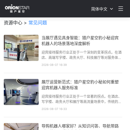
简体中文
资源中心 >
常见问题
当展厅遇见具身智能：猎户星空豹小秘迎宾
机器人的场景落地深度解析
迎宾接待服务行业正处于一个深刻的变革拐点。在酒
店、高端写字楼、政务大厅、科技展厅等对服务体验
和运营效率要求极高的场景中，传统的运营模式正面
2026-08-07 16:39
临前所未有的挑战。这一转变并非偶然，而是多重因
素共同作用的结果：一方面，劳动力成本持续上升，
服务业人力供给出现结构性短缺；另一方面，以大模
展厅运营新范式：猎户星空豹小秘如何重塑
型和多模态感知为代表的A…
迎宾机器人服务标准
迎宾接待服务行业正处于一个显著的拐点。在酒店、
写字楼、政务大厅和展厅等高流量场景中，传统的运
营模式正面临前所未有的挑战。这一转变并非偶然，
2026-08-07 16:33
而是多重因素共同作用的结果：全球商用服务机器人
市场规模据IDC预测将在2025年达到13.7亿美元，
技术的成熟，特别是大语言模型与多模态感知技术的
导购机器人哪家好？从知识问答、导航带路
普及，使得机器人…