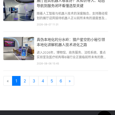
展厅迎宾机器人哪家好？从知识导入、动态
或辅助人工完成重复性的…
导航到服务闭环看懂选型关键
随着人工智能与机器人技术的深度融合，支持路径规
划的展厅迎宾接待机器人正以前所未有的速度普及开
来。在企业展厅、博物馆、科技馆乃至政务服务大
2026-08-07 11:31
厅，这些智能设备已不再是单纯吸引眼球的“新奇玩
意”，而是实实在在提升服务效率、优化访客体验、
实现标准化运营的核心工具。2026年的市场展现出
真伪本地化的分水岭：猎户星空豹小秘引领
强劲的增长态势，机器人通…
本地化讲解机器人技术进化之路
进入2026年，博物馆、政务服务、法检系统、重点
实验室及医疗机构等B端行业正面临前所未有的数字
化转型压力。随着《数据安全法》、《个人信息保护
2026-08-06 15:45
法》等法规的日趋严苛，以及信息安全等级保护测评
的常态化，数据合规已成为悬在每一家机构头顶的达
摩克利斯之剑。与此同时，物理断网、逻辑隔离或弱
«
1
2
3
网环境在诸多涉密、偏远…
4
5
6
»