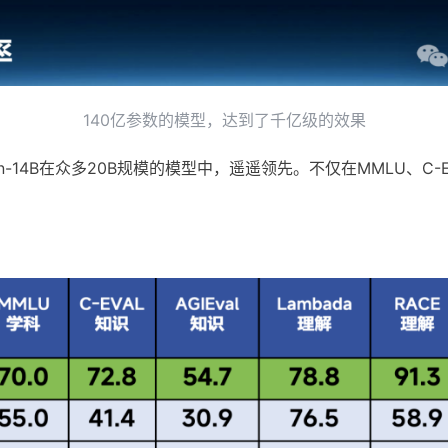
140亿参数的模型，达到了千亿级的效果
-14B在众多20B规模的模型中，遥遥领先。不仅在MMLU、C-Ev